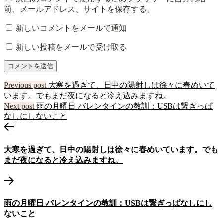
前、メールアドレス、サイトを保存する。
新しいコメントをメールで通知
新しい投稿をメールで受け取る
Previous post
大寒を過ぎて、日中の陽射しは徐々に春めいて
います。でもまだ夜になると冷え込みますね。
Next post
雨の月曜日 バレンタインの教訓：USBは繋ぎっぱ
なしにしないこと
Previous
投
post:
稿
大寒を過ぎて、日中の陽射しは徐々に春めいています。でも
ナ
まだ夜になると冷え込みますね。
ビ
Next
post:
ゲ
雨の月曜日 バレンタインの教訓：USBは繋ぎっぱなしにし
ー
ないこと