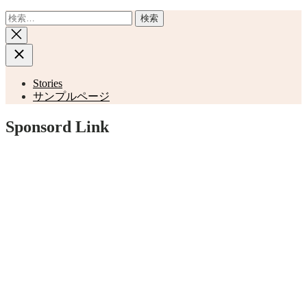
シ
検
ョ
索:
ン
Stories
サンプルページ
Sponsord Link