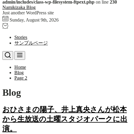
admin/includes/class-wp-filesystem-ftpext.php
on line
230
Skip
Namikizaka Blog
to
Just another WordPress site
the
Sunday, August 9th, 2026
content
Stories
サンプルページ
Home
Blog
Page 2
Blog
おひさまの陽子、井上真央さんが松本
から生放送の土曜スタジオパークに出
演。